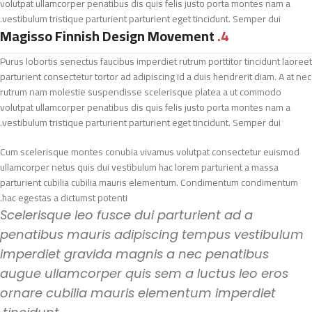
volutpat ullamcorper penatibus dis quis felis justo porta montes nam a
vestibulum tristique parturient parturient eget tincidunt. Semper dui.
Magisso Finnish Design Movement
4.
Purus lobortis senectus faucibus imperdiet rutrum porttitor tincidunt laoreet
parturient consectetur tortor ad adipiscing id a duis hendrerit diam. A at nec
rutrum nam molestie suspendisse scelerisque platea a ut commodo
volutpat ullamcorper penatibus dis quis felis justo porta montes nam a
vestibulum tristique parturient parturient eget tincidunt. Semper dui.
Cum scelerisque montes conubia vivamus volutpat consectetur euismod
ullamcorper netus quis dui vestibulum hac lorem parturient a massa
parturient cubilia cubilia mauris elementum. Condimentum condimentum
hac egestas a dictumst potenti.
Scelerisque leo fusce dui parturient ad a
penatibus mauris adipiscing tempus vestibulum
imperdiet gravida magnis a nec penatibus
augue ullamcorper quis sem a luctus leo eros
ornare cubilia mauris elementum imperdiet