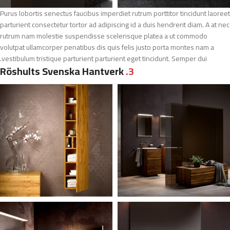
Purus lobortis senectus faucibus imperdiet rutrum porttitor tincidunt laoreet
parturient consectetur tortor ad adipiscing id a duis hendrerit diam. A at nec
rutrum nam molestie suspendisse scelerisque platea a ut commodo
volutpat ullamcorper penatibus dis quis felis justo porta montes nam a
vestibulum tristique parturient parturient eget tincidunt. Semper dui.
Röshults Svenska Hantverk
3.