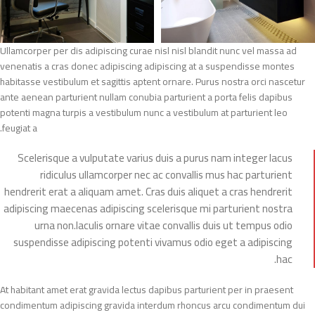
Ullamcorper per dis adipiscing curae nisl nisl blandit nunc vel massa ad
venenatis a cras donec adipiscing adipiscing at a suspendisse montes
habitasse vestibulum et sagittis aptent ornare. Purus nostra orci nascetur
ante aenean parturient nullam conubia parturient a porta felis dapibus
potenti magna turpis a vestibulum nunc a vestibulum at parturient leo
feugiat a.
Scelerisque a vulputate varius duis a purus nam integer lacus
ridiculus ullamcorper nec ac convallis mus hac parturient
hendrerit erat a aliquam amet. Cras duis aliquet a cras hendrerit
adipiscing maecenas adipiscing scelerisque mi parturient nostra
urna non.Iaculis ornare vitae convallis duis ut tempus odio
suspendisse adipiscing potenti vivamus odio eget a adipiscing
hac.
At habitant amet erat gravida lectus dapibus parturient per in praesent
condimentum adipiscing gravida interdum rhoncus arcu condimentum dui