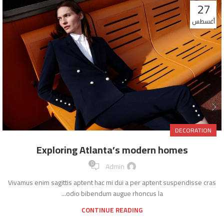
27
أغسطس
DECORATION
Exploring Atlanta’s modern homes
0
Admin
Vivamus enim sagittis aptent hac mi dui a per aptent suspendisse cras
odio bibendum augue rhoncus la...
CONTINUE READING