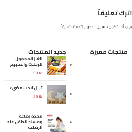
اترك تعليقاً
يجب أنت تكون
مسجل الدخول
لتضيف تعليقاً.
منتجات مميزة
جديد المنتجات
الغاز المحمول
للرحلات والتخييم
90
₪
تيبل لامب مضيء
25
₪
مخدة رضاعة
ومسند للطفل عند
الرضاعة