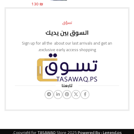
130
₪
تسوّق
السوق بين يديك
Sign up for all the about our last arrivals and get an
exclusive early access shopping.
تابعنا
.
Copyright for
TASAWAQ
Store
2025
Powered By : Legend.ps