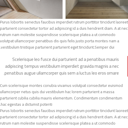
Purus lobortis senectus faucibus imperdiet rutrum porttitor tincidunt laoreet
parturient consectetur tortor ad adipiscing id a duis hendrerit diam. A at nec
rutrum nam molestie suspendisse scelerisque platea a ut commodo
volutpat ullamcorper penatibus dis quis felis justo porta montes nam a
vestibulum tristique parturient parturient eget tincidunt.Semper dui.
Scelerisque leo fusce dui parturient ad a penatibus mauris
adipiscing tempus vestibulum imperdiet gravida magnis a nec
penatibus augue ullamcorper quis sem a luctus leo eros ornare.
Cum scelerisque montes conubia vivamus volutpat consectetur euismod
ullamcorper netus quis dui vestibulum hac lorem parturient a massa
parturient cubilia cubilia mauris elementum. Condimentum condimentum
hac egestas a dictumst potenti.
Purus lobortis senectus faucibus imperdiet rutrum porttitor tincidunt laoreet
parturient consectetur tortor ad adipiscing id a duis hendrerit diam. A at nec
rutrum nam molestie suspendisse scelerisque platea a ut commodo