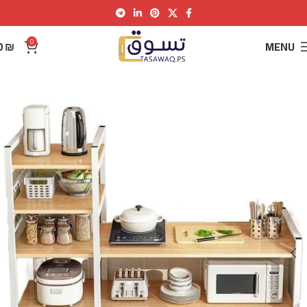
0
0
₪
MENU