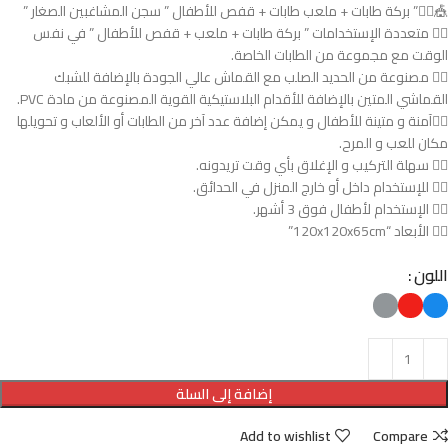
🎪🤹‍♂️” بركة طابات + ملعب طابات + قفص للأطفال ” سجن المشاغبين الصغار ”
🤹‍♂️ متعددة الإستخدامات ” بركة طابات + ملعب + قفص للأطفال ” في نفس
الوقت مع مجموعة من الطابات الخاصة.
🤹‍♂️ مصنوعة من الحديد الصلب مع القماش عالي الجودة بالإضافة للشبك
القماشي المتين بالإضافة للأقدام البلاستيكية القوية المصنوعة من مادة PVC.
🤹‍♂️آمنة و متينة للأطفال و يمكن إضافة عدد آخر من الطابات أو الألعاب و تحويلها
مكان للعب و المرح.
🤹‍♂️ سهلة التركيب و الإغلاق بأي وقت تريدونه.
🤹‍♂️ للإستخدام داخل أو خارج المنزل في الحدائق.
🤹‍♂️ الإستخدام لأطفال فوق 3 أشهر.
🤹‍♂️ الأبعاد “120x120x65cm”
اللون
إضافة إلى السلة
Add to wishlist
Compare