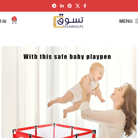
0
0
₪
MENU