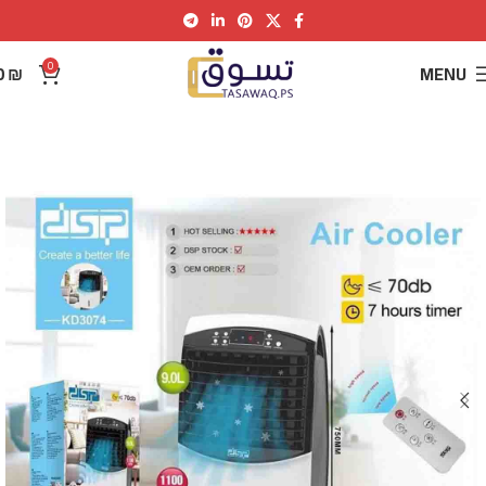
0
0
₪
MENU