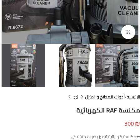
Click to enlarge
الرئيسية
أدوات المطبخ والمنزل
مكنسة RAF الكهربائية
300
₪
⬅️مكنسة كهربائية تتميز بصوت منخفض