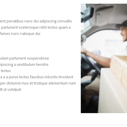
nt penatibus nunc dui adipiscing convallis
n parturient scelerisque nibh lectus quam a
 fames nunc natoque dui.
bulum parturient suspendisse.
ipiscing a vestibulum hendre.
lectus.
a a purus lectus faucibus lobortis tincidunt
rper dictumst mus et tristique elementum nam
 ut volutpat.