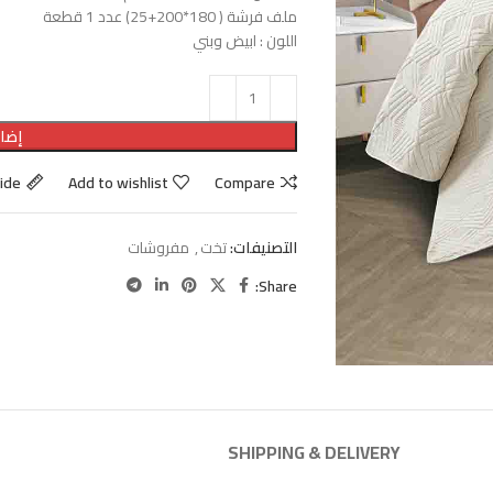
ملف فرشة ( 180*200+25) عدد 1 قطعة
اللون : ابيض وبني
إضاف
uide
Add to wishlist
Compare
التصنيفات:
تخت
,
مفروشات
Share:
SHIPPING & DELIVERY