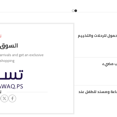
تحديد أحد الخيارات
حمول للرحلات والتخييم
ت
السوق 
 arrivals and get an exclusive
 shopping.
مب مضيء
عة ومسند للطفل عند
ت