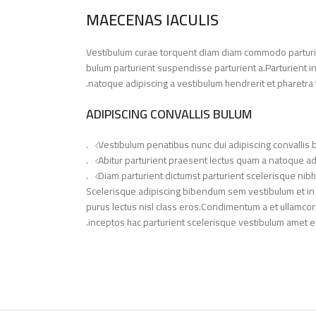
MAECENAS IACULIS
Vestibulum curae torquent diam diam commodo parturie
bulum parturient suspendisse parturient a.Parturient i
natoque adipiscing a vestibulum hendrerit et pharetra
ADIPISCING CONVALLIS BULUM
Vestibulum penatibus nunc dui adipiscing convallis 
Abitur parturient praesent lectus quam a natoque ad
Diam parturient dictumst parturient scelerisque nibh 
Scelerisque adipiscing bibendum sem vestibulum et in a 
purus lectus nisl class eros.Condimentum a et ullamco
inceptos hac parturient scelerisque vestibulum amet elit