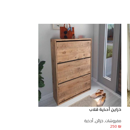
خزاين أحذية قلاب
صناديق التخزين 3 طبقات
مفروشات
,
خزائن
,
أحذية
مفروشات
,
خزائن
220
₪
250
₪