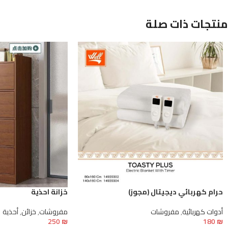
منتجات ذات صلة
حرام كهربائي ديجيتال (مجوز)
خزانة احذية
أدوات كهربائية
,
مفروشات
مفروشات
,
خزائن
,
أحذية
250
₪
180
₪