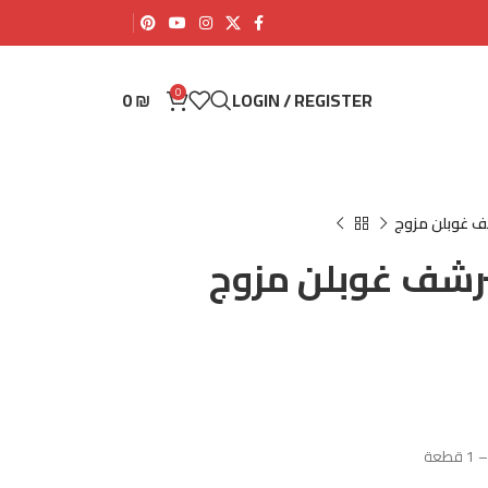
0
0
₪
LOGIN / REGISTER