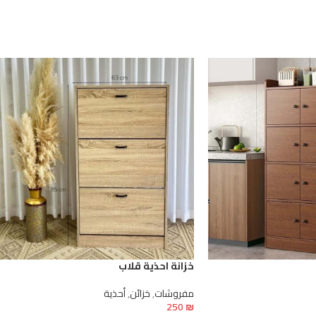
خزانة احذية قلاب
مفروشات
,
خزائن
,
أحذية
250
₪