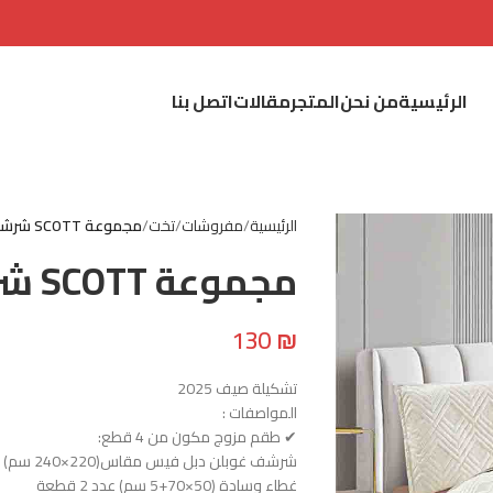
الرئيسية
من نحن
المتجر
مقالات
اتصل بنا
الرئيسية
مفروشات
تخت
مجموعة SCOTT شرشف غوبلن مزوج
مجموعة SCOTT شرشف غوبلن مزوج
130
₪
تشكيلة صيف 2025
المواصفات :
✔ طقم مزوج مكون من 4 قطع:
شرشف غوبلن دبل فيس مقاس(220×240 سم) – 1 قطعة
غطاء وسادة (50×70+5 سم) عدد 2 قطعة