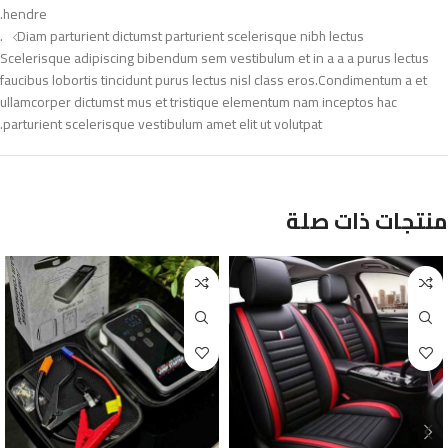
hendre.
Diam parturient dictumst parturient scelerisque nibh lectus.
Scelerisque adipiscing bibendum sem vestibulum et in a a a purus lectus
faucibus lobortis tincidunt purus lectus nisl class eros.Condimentum a et
ullamcorper dictumst mus et tristique elementum nam inceptos hac
parturient scelerisque vestibulum amet elit ut volutpat.
منتجات ذات صلة