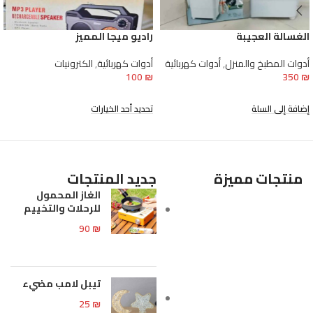
الغسالة العجيبة
راديو ميجا المميز
أدوات المطبخ والمنزل
,
أدوات كهربائية
أدوات كهربائية
,
الكترونيات
100
₪
350
₪
إضافة إلى السلة
تحديد أحد الخيارات
منتجات مميزة
جديد المنتجات
الغاز المحمول
للرحلات والتخييم
90
₪
تيبل لامب مضيء
25
₪