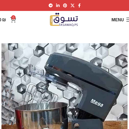
0
0
₪
MENU