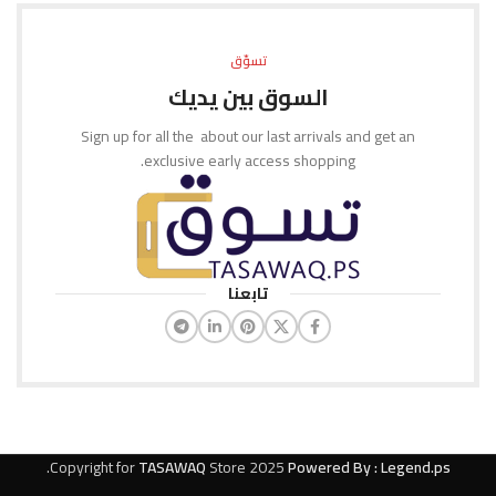
تسوّق
السوق بين يديك
Sign up for all the about our last arrivals and get an
exclusive early access shopping.
تابعنا
.
Copyright for
TASAWAQ
Store
2025
Powered By : Legend.ps