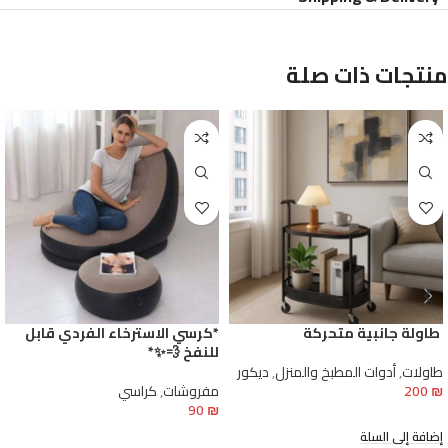
منتجات ذات صلة
️ طاولة جانبية متحركة
*كرسي الاسترخاء الفردي قابل
للنفخ 💨✨*
طاولات
,
أدوات المطبخ والمنزل
,
ديكور
₪
200
مفروشات
,
كراسي
90
₪
إضافة إلى السلة