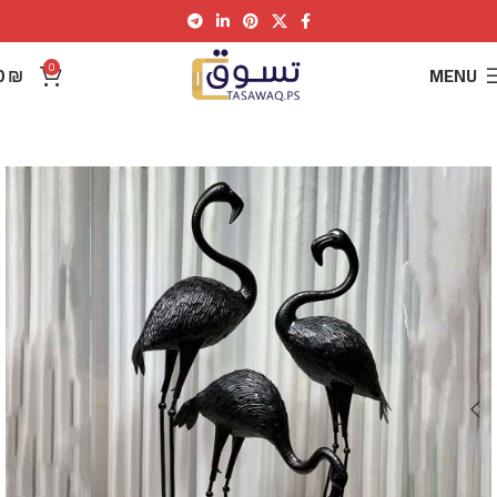
0
0
₪
MENU