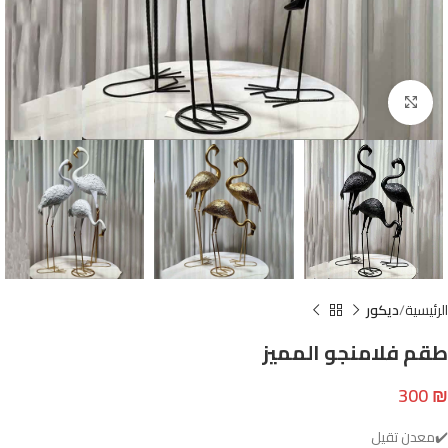
Click to enlarge
الرئيسية
ديكور
طقم فلامنجو المميز
300
₪
✔️معدن تقيل