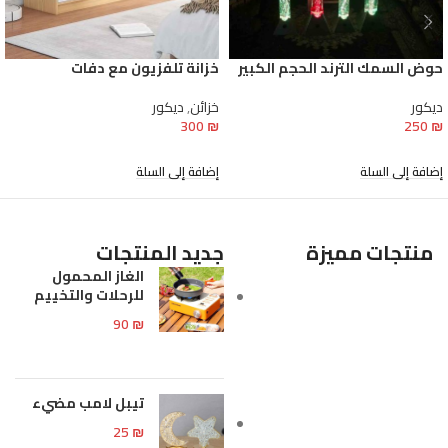
حوض السمك الترند الحجم الكبير
خزانة تلفزيون مع دفات
ديكور
خزائن
,
ديكور
300
₪
250
₪
إضافة إلى السلة
إضافة إلى السلة
منتجات مميزة
جديد المنتجات
الغاز المحمول
للرحلات والتخييم
90
₪
تيبل لامب مضيء
25
₪