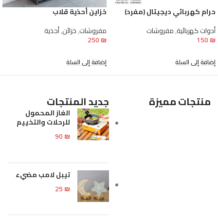
حرام كهربائي ديجيتال (مفرد)
خزاين أحذية قلاب
أدوات كهربائية
,
مفروشات
مفروشات
,
خزائن
,
أحذية
250
₪
150
₪
إضافة إلى السلة
إضافة إلى السلة
منتجات مميزة
جديد المنتجات
الغاز المحمول
للرحلات والتخييم
90
₪
تيبل لامب مضيء
25
₪