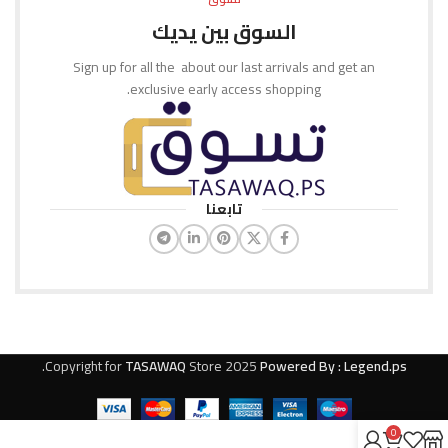
السوق بين يديك
Sign up for all the about our last arrivals and get an
exclusive early access shopping.
تابعنا
.
Copyright for
TASAWAQ
Store
2025
Powered By : Legend.ps
0