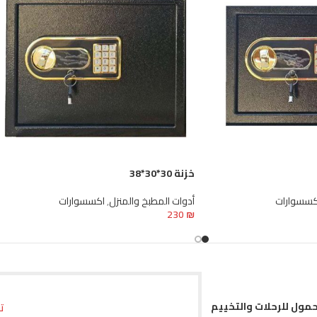
خزنة 30*30*38
كسسوارات
أدوات المطبخ والمنزل
,
اكسسوارات
230
₪
إضافة إلى السلة
حمول للرحلات والتخييم
ت