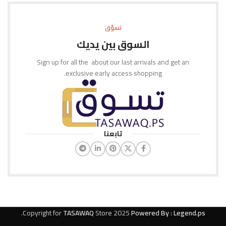
تسوّق
السوق بين يديك
Sign up for all the about our last arrivals and get an
exclusive early access shopping.
تابعنا
.
Copyright for
TASAWAQ
Store
2025
Powered By : Legend.ps