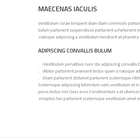
MAECENAS IACULIS
Vestibulum curae torquent diam diam commodo parturie
bulum parturient suspendisse parturient a.Parturient i
natoque adipiscing a vestibulum hendrerit et pharetra
ADIPISCING CONVALLIS BULUM
Vestibulum penatibus nunc dui adipiscing convallis 
Abitur parturient praesent lectus quam a natoque ad
Diam parturient dictumst parturient scelerisque nibh 
Scelerisque adipiscing bibendum sem vestibulum et in a 
purus lectus nisl class eros.Condimentum a et ullamco
inceptos hac parturient scelerisque vestibulum amet elit