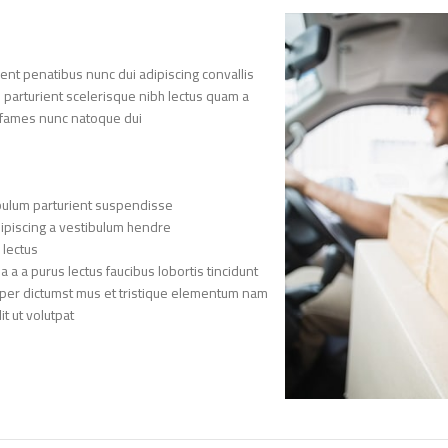
nt penatibus nunc dui adipiscing convallis
n parturient scelerisque nibh lectus quam a
 fames nunc natoque dui.
bulum parturient suspendisse.
ipiscing a vestibulum hendre.
lectus.
a a purus lectus faucibus lobortis tincidunt
rper dictumst mus et tristique elementum nam
 ut volutpat.