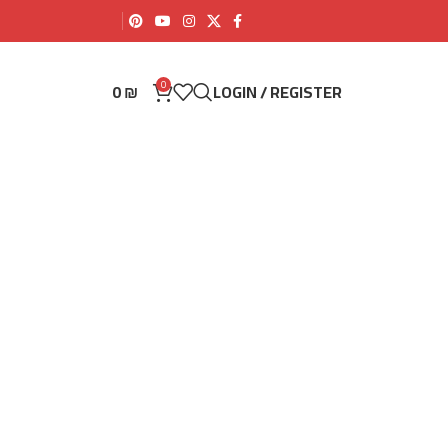
0
0
₪
LOGIN / REGISTER