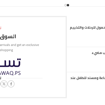
إضافة إلى السلة
حمول للرحلات والتخييم
ت
السوق 
 arrivals and get an exclusive
 shopping.
مب مضيء
عة ومسند للطفل عند
ت