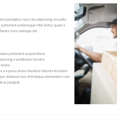
nt penatibus nunc dui adipiscing convallis
n parturient scelerisque nibh lectus quam a
 fames nunc natoque dui.
bulum parturient suspendisse.
ipiscing a vestibulum hendre.
lectus.
a a purus lectus faucibus lobortis tincidunt
rper dictumst mus et tristique elementum nam
 ut volutpat.