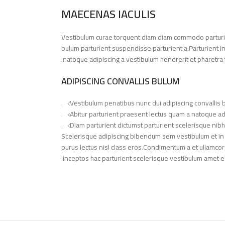
MAECENAS IACULIS
Vestibulum curae torquent diam diam commodo parturie
bulum parturient suspendisse parturient a.Parturient i
natoque adipiscing a vestibulum hendrerit et pharetra
ADIPISCING CONVALLIS BULUM
Vestibulum penatibus nunc dui adipiscing convallis 
Abitur parturient praesent lectus quam a natoque ad
Diam parturient dictumst parturient scelerisque nibh 
Scelerisque adipiscing bibendum sem vestibulum et in a 
purus lectus nisl class eros.Condimentum a et ullamco
inceptos hac parturient scelerisque vestibulum amet elit