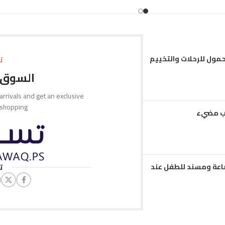
إضافة إلى السلة
حمول للرحلات والتخييم
ت
السوق 
 arrivals and get an exclusive
 shopping.
مب مضيء
عة ومسند للطفل عند
ت