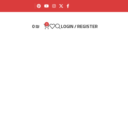
0
0
₪
LOGIN / REGISTER