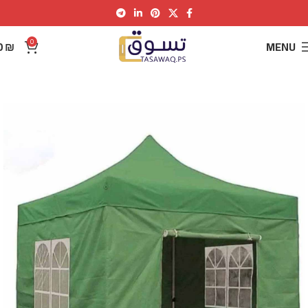
0
0
₪
MENU