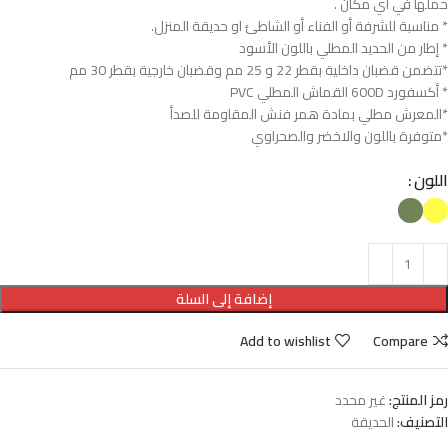
حملها في أي مكان .
* مناسبة للشرفة أو الفناء أو الشاطئ او حديقة المنزل.
* إطار من الحديد المطلي باللون الأسود
*تتضمن قضبان داخلية بقطر 22 و 25 مم وقضبان خارجية بقطر 30 مم
* أكسفورد 600D القماش المطلي PVC
*المعرش مطلي بمادة همر فنش المقاومة للصدأ
*متوفرة باللون والاخضر والصحراوي
اللون
إضافة إلى السلة
Add to wishlist
Compare
رمز المنتج:
غير محدد
التصنيف:
الحديقة