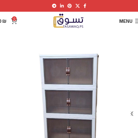
0
0
₪
MENU