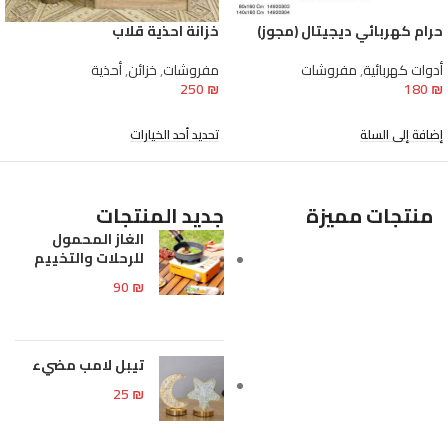
حرام كهربائي ديجيتال (مجوز)
خزانة احذية قلاب
أدوات كهربائية
,
مفروشات
مفروشات
,
خزائن
,
أحذية
250
₪
180
₪
إضافة إلى السلة
تحديد أحد الخيارات
منتجات مميزة
جديد المنتجات
الغاز المحمول
للرحلات والتخييم
90
₪
تيبل لامب مضيء
25
₪