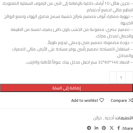
– تخزين هائل: 10 أرفف داخلية بالإضافة إلى اثنين من الرفوف السفلية المفتوحة،
لتنظيم مثالي لجميع أحذيتكم.
– تهوية ممتازة: أبواب بتصميم شرائح خشبية تسمح بتدفق الهواء وتمنع الروائح
الكريهة.
– تصميم عصري: مصنوعة من الخشب بلون دافئ يضيف لمسة من الطبيعة
والجمال لمدخل منزلك.
– جودة مضمونة: تصميم متين وعملي ليدوم طويلاً.
– استغلال للمساحة: تصميم رأسي يوفر مساحة على الأرض، مثالي للممرات
والمداخل.
– الابعاد 140*60*32 سم اجعل مدخل بيتك عنواناً للأناقة والترتيب.
إضافة إلى السلة
Add to wishlist
Compare
التصنيفات:
أحذية
,
خزائن
Share: