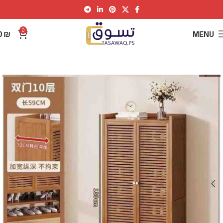
0
0
₪
MENU