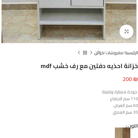
Click to enlarge
الرئيسية
مفروشات
خزائن
خزانة احذيه دفتين مع رف خشب mdf
200
₪
جودة ممتازة وتقيلة
110 سم الارتفاع
60 سم العرض
35 سم العمق
اللون