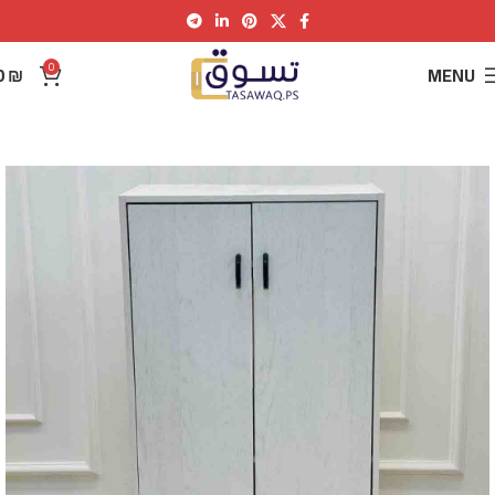
0
0
₪
MENU