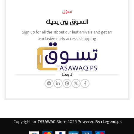
تسوّق
السوق بين يديك
Sign up for all the about our last arrivals and get an
exclusive early access shopping.
تابعنا
.
Copyright for
TASAWAQ
Store
2025
Powered By : Legend.ps