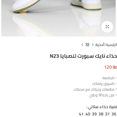
Click to enlarge
الرئيسية
أحذية
حذاء نايك سبورت للصبايا N23
120
₪
✅للجامعة
✅للسوق ولفاتك
✅لطلعاتك وجياتك مع صحباتك
✅فل راحة💯 وطبي
نمرة حذاء ستاتي
41
40
39
38
37
36