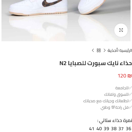
Click to enlarge
الرئيسية
أحذية
حذاء نايك سبورت للصبايا N2
120
₪
✅للجامعة
✅للسوق ولفاتك
✅لطلعاتك وجياتك مع صحباتك
✅فل راحة💯 وطبي
نمرة حذاء ستاتي
41
40
39
38
37
36