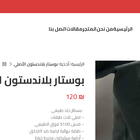
الرئيسية
من نحن
المتجر
مقالات
اتصل بنا
الرئيسية
أحذية
بوستار بلاندستون الأصلي
بوستار بلاندستون ا
120
₪
-بسطار جلد طبيعي
– اصلي ثلاث طبقات
– فنش 100% فوق الطبيعي
– طبقة نهائية ارضية ضد التزحلق
– أرضية سيليكون مخيط خياط