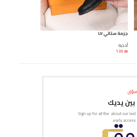
جزمة ستاتي LV
حذاء Nike mk الستاتي
أحذية
أحذية
100
₪
130
₪
تحديد أحد الخيارات
تحديد أحد الخيارات
سوّق
بين يديك
Sign up for all the about our last
early access