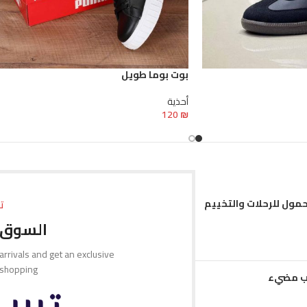
بوت بوما طويل
أحذية
120
₪
تحديد أحد الخيارات
حمول للرحلات والتخييم
ت
السوق 
 arrivals and get an exclusive
 shopping.
مب مضيء