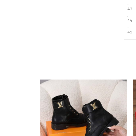
,
43
,
44
,
45