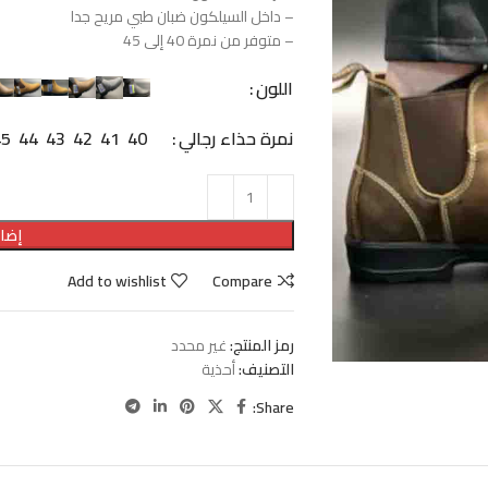
– داخل السيلكون ضبان طبي مريح جدا
– متوفر من نمرة 40 إلى 45
اللون
نمرة حذاء رجالي
40
41
42
43
44
45
إضاف
Add to wishlist
Compare
رمز المنتج:
غير محدد
التصنيف:
أحذية
Share: