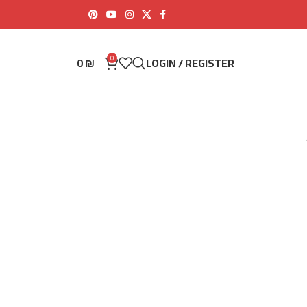
0
0
₪
LOGIN / REGISTER