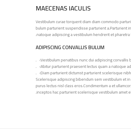
MAECENAS IACULIS
Vestibulum curae torquent diam diam commodo parturie
bulum parturient suspendisse parturient a.Parturient i
natoque adipiscing a vestibulum hendrerit et pharetra
ADIPISCING CONVALLIS BULUM
Vestibulum penatibus nunc dui adipiscing convallis 
Abitur parturient praesent lectus quam a natoque ad
Diam parturient dictumst parturient scelerisque nibh 
Scelerisque adipiscing bibendum sem vestibulum et in a 
purus lectus nisl class eros.Condimentum a et ullamco
inceptos hac parturient scelerisque vestibulum amet elit