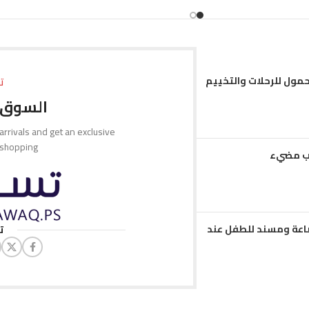
إضافة إلى السلة
حمول للرحلات والتخييم
ت
السوق 
 arrivals and get an exclusive
 shopping.
مب مضيء
عة ومسند للطفل عند
ت