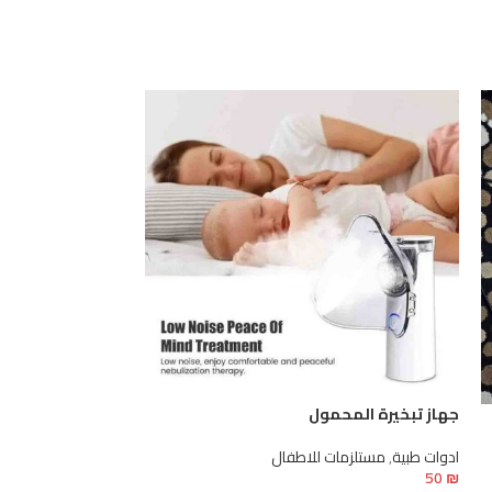
جهاز تبخيرة المحمول
جهاز فحص الأكس
ادوات طبية
,
مستلزمات للاطفال
ادوات طبية
50
₪
50
₪