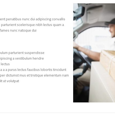
nt penatibus nunc dui adipiscing convallis
n parturient scelerisque nibh lectus quam a
 fames nunc natoque dui.
bulum parturient suspendisse.
ipiscing a vestibulum hendre.
lectus.
a a purus lectus faucibus lobortis tincidunt
rper dictumst mus et tristique elementum nam
 ut volutpat.