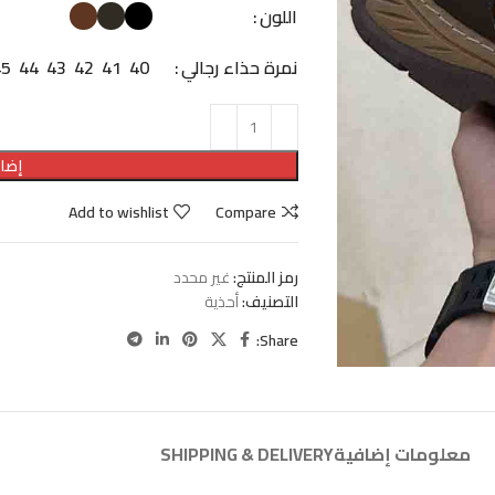
اللون
نمرة حذاء رجالي
40
41
42
43
44
45
إضاف
Add to wishlist
Compare
رمز المنتج:
غير محدد
التصنيف:
أحذية
Share:
معلومات إضافية
SHIPPING & DELIVERY