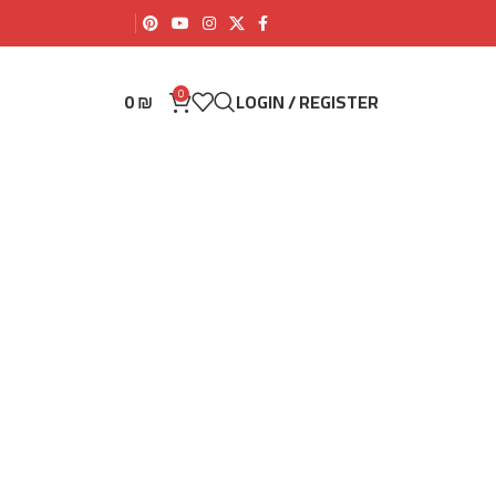
0
0
₪
LOGIN / REGISTER