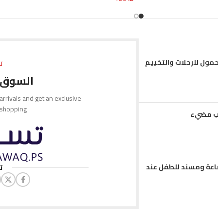
تحديد أحد الخيارات
حمول للرحلات والتخييم
ت
السوق 
 arrivals and get an exclusive
 shopping.
مب مضيء
عة ومسند للطفل عند
ت