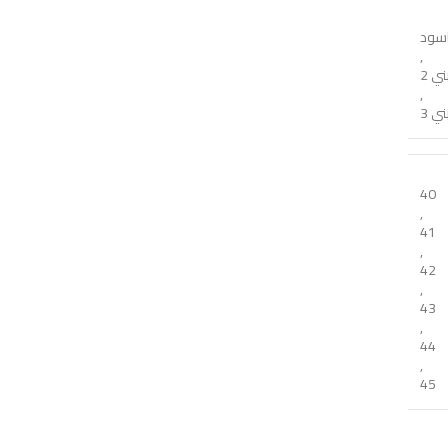
سود
,
ني 2
,
ني 3
40
,
41
,
42
,
43
,
44
,
45