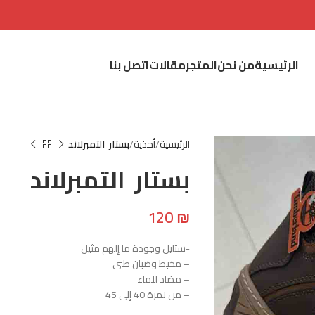
الرئيسية
من نحن
المتجر
مقالات
اتصل بنا
الرئيسية
أحذية
بستار التمبرلاند
بستار التمبرلاند
120
₪
-ستايل وجودة ما إلهم مثيل
– مخيط وضبان طبي
– مضاد للماء
– من نمرة 40 إلى 45