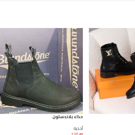
حذاء بلاندستون
أحذية
120
₪