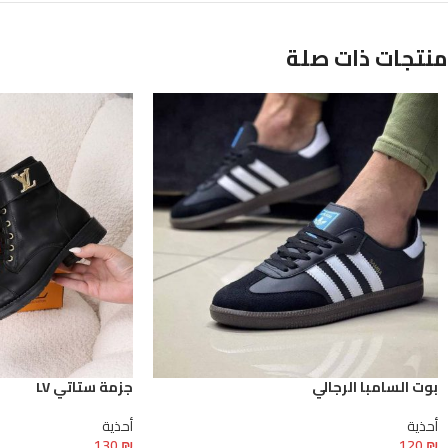
منتجات ذات صلة
بوت السامبا الرجالي
جزمة ستاتي LV
أحذية
أحذية
130
₪
120
₪