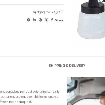
التصنيف:
عدد ومواد بناء
Share:
SHIPPING & DELIVERY
nt penatibus nunc dui adipiscing convallis
n parturient scelerisque nibh lectus quam a
 fames nunc natoque dui.