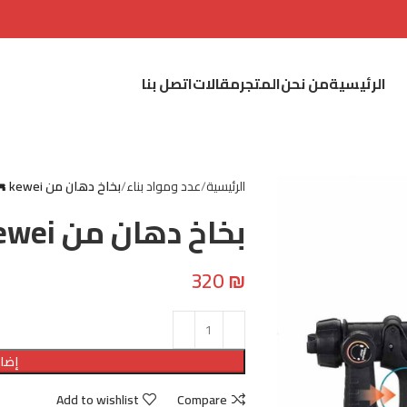
الرئيسية
من نحن
المتجر
مقالات
اتصل بنا
الرئيسية
عدد ومواد بناء
بخاخ دهان من kewei 🔫
بخاخ دهان من kewei 🔫
320
₪
إضاف
Add to wishlist
Compare