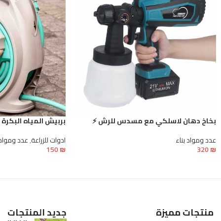
بخاخ دهان لاسلكي مع مسدس للرش ⚡️
بربيش المياه البكرة بطول
عدد ومواد بناء
ادوات للزراعة
,
عدد ومواد 
150
₪
320
₪
إضافة إلى السلة
تحديد أحد الخيارات
منتجات مميزة
جديد المنتجات