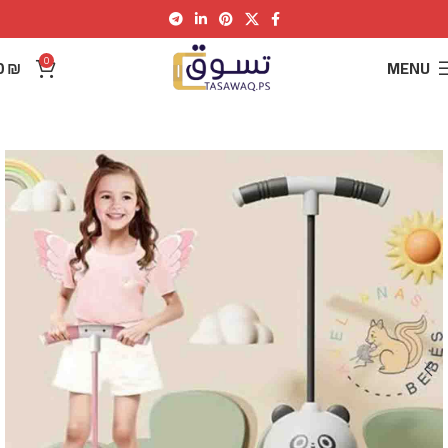
0
0
₪
MENU