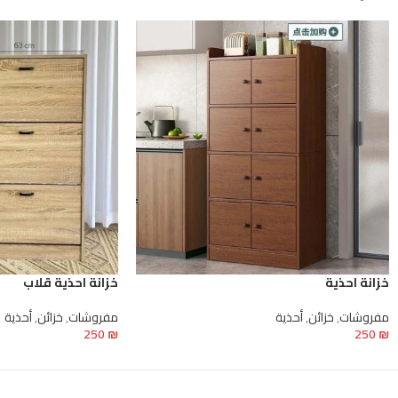
خزانة احذية
خزانة احذية قلاب
مفروشات
,
خزائن
,
أحذية
مفروشات
,
خزائن
,
أحذية
250
₪
250
₪
إضافة إلى السلة
تحديد أحد الخيارات