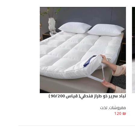
لباد سرير ذو طراز فندقي( قياس 90/200 )
لباد سرير ذو طراز فند
مفروشات
,
تخت
مفروشات
,
تخت
125
₪
120
₪
إضافة إلى السلة
إضافة إلى السلة