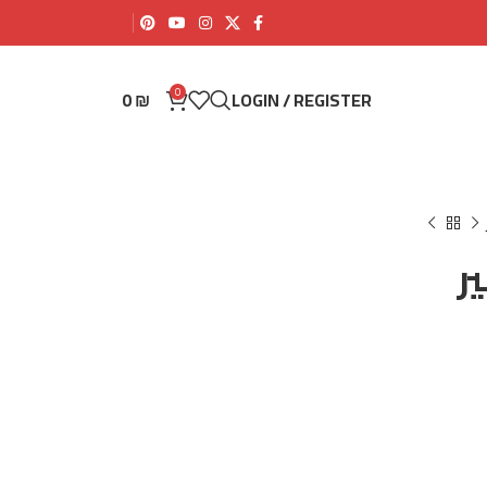
0
0
₪
LOGIN / REGISTER
ر