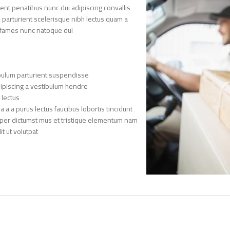
nt penatibus nunc dui adipiscing convallis
n parturient scelerisque nibh lectus quam a
 fames nunc natoque dui.
bulum parturient suspendisse.
ipiscing a vestibulum hendre.
lectus.
a a purus lectus faucibus lobortis tincidunt
rper dictumst mus et tristique elementum nam
 ut volutpat.