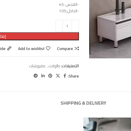
-القدس :45
-الداخل:105
إضاف
uide
Add to wishlist
Compare
التصنيفات:
طاولات
,
مفروشات
Share:
SHIPPING & DELIVERY