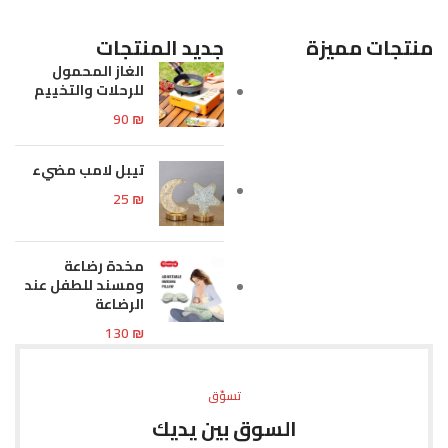
منتجات مميزة
جديد المنتجات
الغاز المحمول
للرحلات والتخييم
90
₪
تيبل لامب مضيء
25
₪
مخدة رضاعة
ومسند للطفل عند
الرضاعة
130
₪
تسوّق
السوق بين يديك